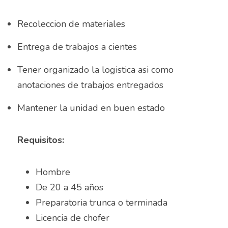
Almacenista Cajero
Recoleccion de materiales
Publica tu vacante
Almacenistas
Entrega de trabajos a cientes
Analista de Inventarios
Tener organizado la logistica asi como 
anotaciones de trabajos entregados
Analista de precios unitarios
Mantener la unidad en buen estado
Asesor Bancario
Asesor comercial
Requisitos:
Asesor Comercial
Hombre 
Asesor de credito
De 20 a 45 años
Preparatoria trunca o terminada
asesor de ventas
Licencia de chofer