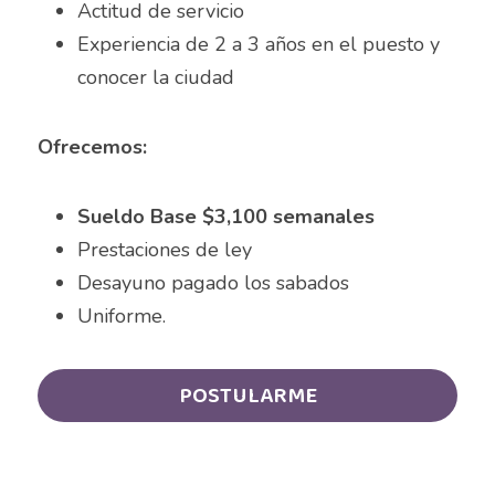
Asesor de ventas
Actitud de servicio
Experiencia de 2 a 3 años en el puesto y 
Asesor de Ventas
conocer la ciudad
Asesor de Venta y Gerente de Sucursal
Ofrecemos:
Asesor digital
Asesores Inmobiliarios
Sueldo Base $3,100 semanales
Prestaciones de ley
ASESOR INMOBILIARIO
Desayuno pagado los sabados
Auditor
Uniforme.				
Auditor de calidad
POSTULARME
Auxiliar administrativo
AUXILIAR ADMINISTRATIVO CONTABLE