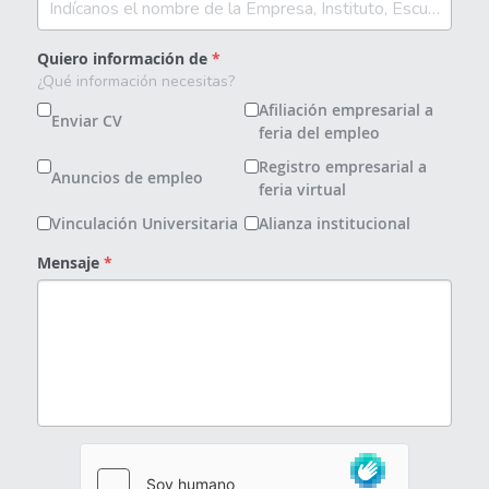
Asesor de ventas
Asesor de Ventas
Quiero información de
*
¿Qué información necesitas?
Asesor de Venta y Gerente de Sucursal
Afiliación empresarial a
Enviar CV
feria del empleo
Asesor digital
Registro empresarial a
Anuncios de empleo
feria virtual
Asesores Inmobiliarios
Vinculación Universitaria
Alianza institucional
ASESOR INMOBILIARIO
Mensaje
*
Auditor
Auditor de calidad
Auxiliar administrativo
AUXILIAR ADMINISTRATIVO CONTABLE