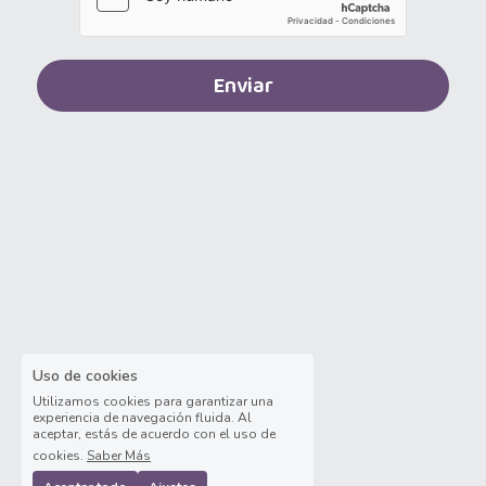
Auxiliar Contable
Auxiliar de almacén
Enviar
Auxiliar de Almacén
Auxiliar de Caja General
Auxiliar de cajas
Auxiliar de instalación
Auxiliar de Inventarios
Auxiliar de Limpieza
Uso de cookies
Utilizamos cookies para garantizar una
Auxiliar de Logística de Patio
experiencia de navegación fluida. Al
aceptar, estás de acuerdo con el uso de
cookies.
Saber Más
Auxiliar de mantenimiento