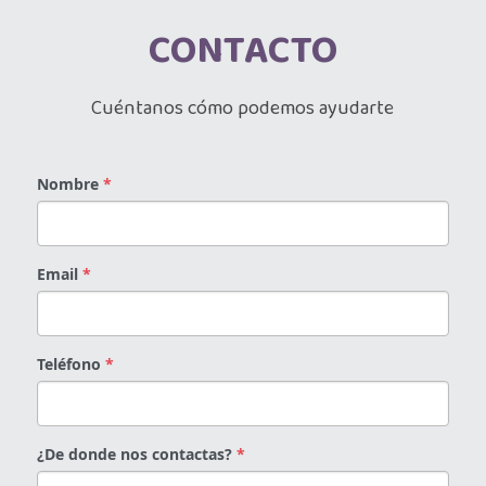
CONTACTO
Almacenista Cajero
Publica tu vacante
Almacenistas
Cuéntanos cómo podemos ayudarte
Analista de Inventarios
Nombre
*
Analista de precios unitarios
Asesor Bancario
Email
*
Asesor comercial
Asesor Comercial
Teléfono
*
Asesor de credito
asesor de ventas
¿De donde nos contactas?
*