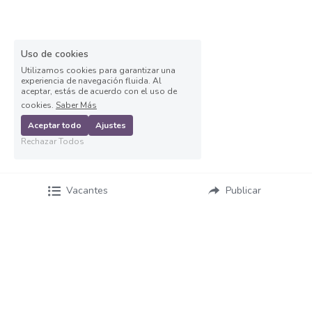
Asesor de ventas
Asesor de Ventas
Uso de cookies
Asesor de Venta y Gerente de Sucursal
Utilizamos cookies para garantizar una
experiencia de navegación fluida. Al
aceptar, estás de acuerdo con el uso de
Asesor digital
cookies.
Saber Más
Aceptar todo
Ajustes
Asesores Inmobiliarios
Rechazar Todos
ASESOR INMOBILIARIO
Vacantes
Publicar
Auditor
Auditor de calidad
Auxiliar administrativo
AUXILIAR ADMINISTRATIVO CONTABLE