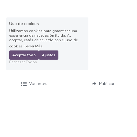
Asesor de ventas
Asesor de Ventas
Uso de cookies
Asesor de Venta y Gerente de Sucursal
Utilizamos cookies para garantizar una
experiencia de navegación fluida. Al
aceptar, estás de acuerdo con el uso de
Asesor digital
cookies.
Saber Más
Aceptar todo
Ajustes
Asesores Inmobiliarios
Rechazar Todos
ASESOR INMOBILIARIO
Vacantes
Publicar
Auditor
Auditor de calidad
Auxiliar administrativo
AUXILIAR ADMINISTRATIVO CONTABLE