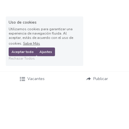
Asesor de ventas
Asesor de Ventas
Uso de cookies
Asesor de Venta y Gerente de Sucursal
Utilizamos cookies para garantizar una
experiencia de navegación fluida. Al
aceptar, estás de acuerdo con el uso de
Asesor digital
cookies.
Saber Más
Aceptar todo
Ajustes
Asesores Inmobiliarios
Rechazar Todos
ASESOR INMOBILIARIO
Vacantes
Publicar
Auditor
Auditor de calidad
Auxiliar administrativo
AUXILIAR ADMINISTRATIVO CONTABLE