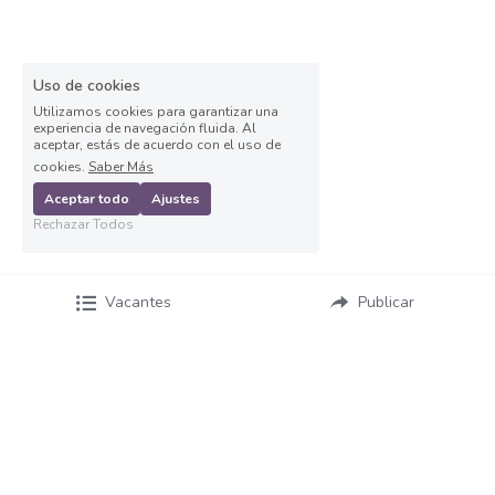
Asesor de ventas
Asesor de Ventas
Uso de cookies
Asesor de Venta y Gerente de Sucursal
Utilizamos cookies para garantizar una
experiencia de navegación fluida. Al
aceptar, estás de acuerdo con el uso de
Asesor digital
cookies.
Saber Más
Aceptar todo
Ajustes
Asesores Inmobiliarios
Rechazar Todos
ASESOR INMOBILIARIO
Vacantes
Publicar
Auditor
Auditor de calidad
Auxiliar administrativo
AUXILIAR ADMINISTRATIVO CONTABLE