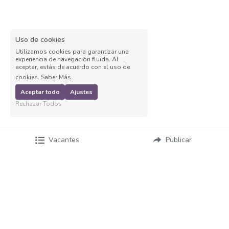
Asesor de ventas
Asesor de Ventas
Uso de cookies
Asesor de Venta y Gerente de Sucursal
Utilizamos cookies para garantizar una
experiencia de navegación fluida. Al
aceptar, estás de acuerdo con el uso de
Asesor digital
cookies.
Saber Más
Aceptar todo
Ajustes
Asesores Inmobiliarios
Rechazar Todos
ASESOR INMOBILIARIO
Vacantes
Publicar
Auditor
Auditor de calidad
Auxiliar administrativo
AUXILIAR ADMINISTRATIVO CONTABLE