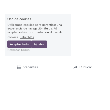
Asesor de ventas
Asesor de Ventas
Uso de cookies
Asesor de Venta y Gerente de Sucursal
Utilizamos cookies para garantizar una
experiencia de navegación fluida. Al
aceptar, estás de acuerdo con el uso de
Asesor digital
cookies.
Saber Más
Aceptar todo
Ajustes
Asesores Inmobiliarios
Rechazar Todos
ASESOR INMOBILIARIO
Vacantes
Publicar
Auditor
Auditor de calidad
Auxiliar administrativo
AUXILIAR ADMINISTRATIVO CONTABLE