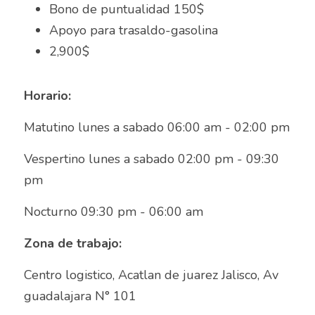
Asesor de ventas
Bono de puntualidad 150$
Apoyo para trasaldo-gasolina
Asesor de Ventas
2,900$
Asesor de Venta y Gerente de Sucursal
Horario:
Asesor digital
Matutino lunes a sabado 06:00 am - 02:00 pm 
Asesores Inmobiliarios
Vespertino lunes a sabado 02:00 pm - 09:30 
ASESOR INMOBILIARIO
pm 
Auditor
Nocturno 09:30 pm - 06:00 am	
Auditor de calidad
Zona de trabajo:
Auxiliar administrativo
Centro logistico, Acatlan de juarez Jalisco, Av 
AUXILIAR ADMINISTRATIVO CONTABLE
guadalajara N° 101