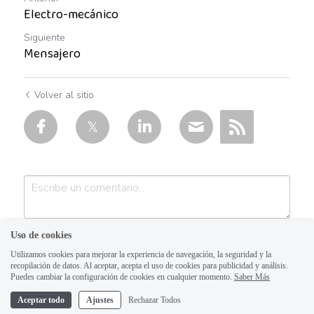
Electro-mecánico
Auxiliar operativo de almacén
Siguiente
Mensajero
Avenida Aviación
Avenida Ignacio
Volver al sitio
Avenida Vallarta
Ayudante de labores varias
Ayudante de Mostrador
Ayudante de reparto
Uso de cookies
Ayudante general de almacén
Utilizamos cookies para mejorar la experiencia de navegación, la seguridad y la
recopilación de datos. Al aceptar, acepta el uso de cookies para publicidad y análisis.
Puedes cambiar la configuración de cookies en cualquier momento.
Saber Más
Ayudante general de reparto
Aceptar todo
Ajustes
Rechazar Todos