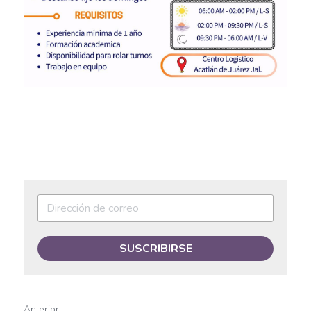
Auxiliar de Mantenimiento
Auxiliar de prevención de pérdidas
Auxiliar de producción
Auxiliar de Producción
Auxiliar de Técnico
Auxiliar de tienda
Auxiliar en diseño
Auxiliar en mantenimiento
SUSCRIBIRSE
Auxiliar en sistemas
Auxiliar general
Anterior