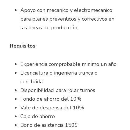
Apoyo con mecanico y electromecanico 
Almacenista Cajero
Publica tu vacante
para planes preventicos y correctivos en 
Almacenistas
las lineas de producción
Analista de Inventarios
Requisitos:
Analista de precios unitarios
Asesor Bancario
Experiencia comprobable minimo un año
Licenciatura o ingenieria trunca o 
Asesor comercial
concluida
Asesor Comercial
Disponibilidad para rolar turnos	
Fondo de ahorro del 10%
Asesor de credito
Vale de despensa del 10%
Caja de ahorro
asesor de ventas
Bono de asistencia 150$