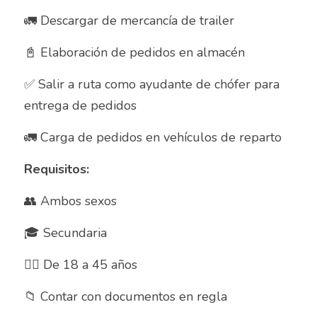
🚛 Descargar de mercancía de trailer 
Almacenista Cajero
Publica tu vacante
📓 Elaboración de pedidos en almacén 
Almacenistas
✅ Salir a ruta como ayudante de chófer para 
Analista de Inventarios
entrega de pedidos 
Analista de precios unitarios
🚛 Carga de pedidos en vehículos de reparto
Asesor Bancario
Requisitos:
Asesor comercial
👥 Ambos sexos
Asesor Comercial
🎓 Secundaria
Asesor de credito
👉🏽 De 18 a 45 años
asesor de ventas
📁 Contar con documentos en regla 