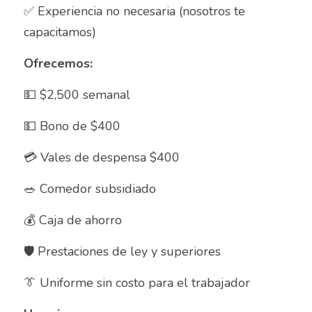
Asesor de ventas
✅ Experiencia no necesaria (nosotros te 
capacitamos) 
Asesor de Ventas
Ofrecemos:
Asesor de Venta y Gerente de Sucursal
💵 $2,500 semanal	
Asesor digital
💵 Bono de $400
Asesores Inmobiliarios
💳 Vales de despensa $400
ASESOR INMOBILIARIO
🥗 Comedor subsidiado 
Auditor
💰 Caja de ahorro
Auditor de calidad
🛡️ Prestaciones de ley y superiores
Auxiliar administrativo
👔 Uniforme sin costo para el trabajador
AUXILIAR ADMINISTRATIVO CONTABLE