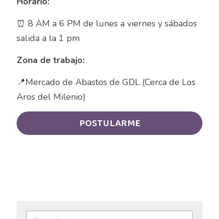
Horario:
Auxiliar Contable
⏰️ 8 AM a 6 PM de lunes a viernes y sábados 
Auxiliar de almacén
salida a la 1 pm
Auxiliar de Almacén
Zona de trabajo:
Auxiliar de Caja General
📍Mercado de Abastos de GDL (Cerca de Los 
Auxiliar de cajas
Aros del Milenio) 
Auxiliar de instalación
POSTULARME
Auxiliar de Inventarios
Auxiliar de Limpieza
Auxiliar de Logística de Patio
Auxiliar de mantenimiento