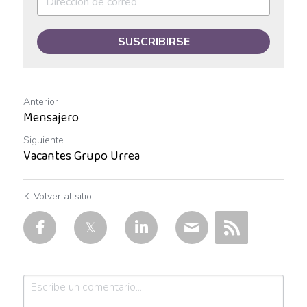
Auxiliar de Mantenimiento
SUSCRIBIRSE
Auxiliar de prevención de pérdidas
Auxiliar de producción
Anterior
Auxiliar de Producción
Mensajero
Siguiente
Auxiliar de Técnico
Vacantes Grupo Urrea
Auxiliar de tienda
Volver al sitio
Auxiliar en diseño
Auxiliar en mantenimiento
Auxiliar en sistemas
Auxiliar general