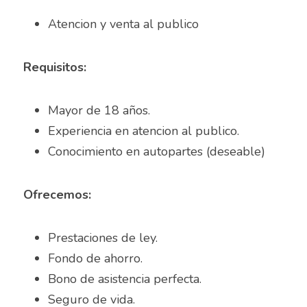
Almacenista Cajero
Atencion y venta al publico	
Publica tu vacante
Almacenistas
Requisitos:
Analista de Inventarios
Mayor de 18 años.
Analista de precios unitarios
Experiencia en atencion al publico.
Asesor Bancario
Conocimiento en autopartes (deseable)	
Asesor comercial
Ofrecemos:
Asesor Comercial
Prestaciones de ley.
Asesor de credito
Fondo de ahorro.
asesor de ventas
Bono de asistencia perfecta.
Seguro de vida.