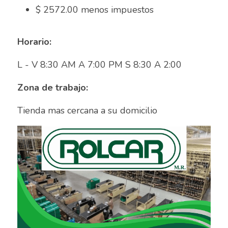
Asesor de ventas
$ 2572.00 menos impuestos	
Asesor de Ventas
Horario:
Asesor de Venta y Gerente de Sucursal
L - V 8:30 AM A 7:00 PM S 8:30 A 2:00	
Asesor digital
Zona de trabajo:
Asesores Inmobiliarios
Tienda mas cercana a su domicilio							
ASESOR INMOBILIARIO
Auditor
Auditor de calidad
Auxiliar administrativo
AUXILIAR ADMINISTRATIVO CONTABLE