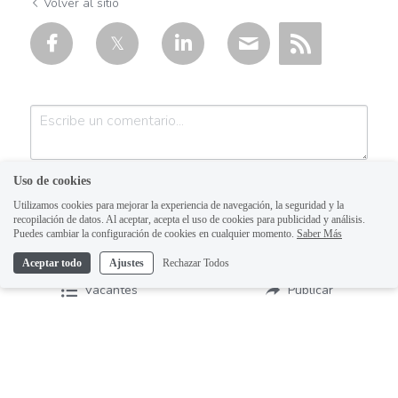
Volver al sitio
Auxiliar operativo de almacén
Avenida Aviación
Avenida Ignacio
Avenida Vallarta
Uso de cookies
Ayudante de labores varias
Utilizamos cookies para mejorar la experiencia de navegación, la seguridad y la
recopilación de datos. Al aceptar, acepta el uso de cookies para publicidad y análisis.
Ayudante de Mostrador
Puedes cambiar la configuración de cookies en cualquier momento.
Saber Más
Aceptar todo
Ajustes
Rechazar Todos
Ayudante de reparto
Enviar
Cancelar
Vacantes
Publicar
Ayudante general de almacén
Ayudante general de reparto