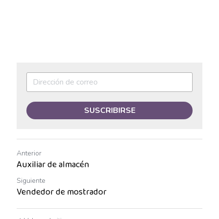
Auxiliar de Mantenimiento
Auxiliar de prevención de pérdidas
Auxiliar de producción
Auxiliar de Producción
Auxiliar de Técnico
SUSCRIBIRSE
Auxiliar de tienda
Auxiliar en diseño
Anterior
Auxiliar de almacén
Auxiliar en mantenimiento
Siguiente
Vendedor de mostrador
Auxiliar en sistemas
Auxiliar general