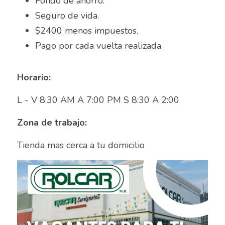
Fondo de ahorro.
Asesor de ventas
Seguro de vida.
Asesor de Ventas
$2400 menos impuestos.
Pago por cada vuelta realizada.
Asesor de Venta y Gerente de Sucursal
Asesor digital
Horario:
Asesores Inmobiliarios
L - V 8:30 AM A 7:00 PM S 8:30 A 2:00	
ASESOR INMOBILIARIO
Zona de trabajo:
Auditor
Tienda mas cerca a tu domicilio	
Auditor de calidad
Auxiliar administrativo
AUXILIAR ADMINISTRATIVO CONTABLE