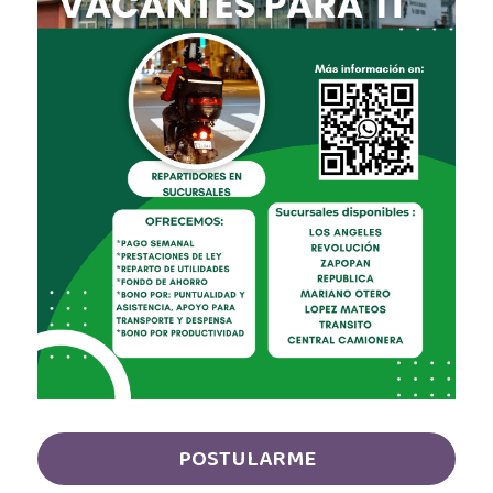
Auxiliar Contable
Auxiliar de almacén
Auxiliar de Almacén
Auxiliar de Caja General
Auxiliar de cajas
Auxiliar de instalación
Auxiliar de Inventarios
Auxiliar de Limpieza
Auxiliar de Logística de Patio
POSTULARME
Auxiliar de mantenimiento