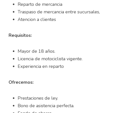
Reparto de mercancia
Almacenista Cajero
Traspaso de mercancia entre sucursales,
Publica tu vacante
Atencion a clientes 	
Almacenistas
Analista de Inventarios
Requisitos:
Analista de precios unitarios
Mayor de 18 años. 
Asesor Bancario
Licencia de motociclista vigente.
Experiencia en reparto	
Asesor comercial
Asesor Comercial
Ofrecemos:
Asesor de credito
Prestaciones de ley.
asesor de ventas
Bono de asistencia perfecta.