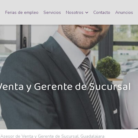
o
Ferias de empleo
Servicios
Nosotros
Contacto
Anuncios
Venta y Gerente de Sucursal
·
Asesor de Venta y Gerente de Sucursal,
Guadalajara