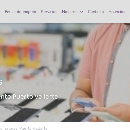
o
Ferias de empleo
Servicios
Nosotros
Contacto
Anuncios
 
ento Puerto Vallarta 
romotores,
Puerto Vallarta