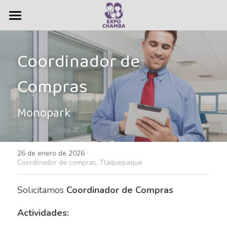
×
CATEGORÍAS DE LA TIENDA
Vacantes
Coordinador de 
Todas las Categorías
Bolsa de Trabajo
Todas las Categorías
Compras 
Administrativas
Ferias de empleo
Administrativo
Servicios
Monopark 
Agente Bilingüe Intermedio
Nosotros
Agente de seguros
·
Contacto
Quiénes somos
26 de enero de 2026
Coordinador de compras,
Tlaquepaque
Agente de ventas
Historia
Anuncios
Solicitamos 
Coordinador de Compras
Agentes Bilingües
Resultados
Buscar
Actividades:
Almacen