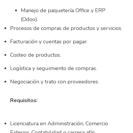
Manejo de paquetería Office y ERP 
Almacenista Cajero
Publica tu vacante
(Odoo).
Almacenistas
Procesos de compras de productos y servicios.
Analista de Inventarios
Facturación y cuentas por pagar.
Analista de precios unitarios
Costeo de productos.
Asesor Bancario
Logística y seguimiento de compras.
Asesor comercial
Negociación y trato con proveedores.
Asesor Comercial
Requisitos:
Asesor de credito
asesor de ventas
Licenciatura en Administración, Comercio 
Exterior, Contabilidad o carrera afín 