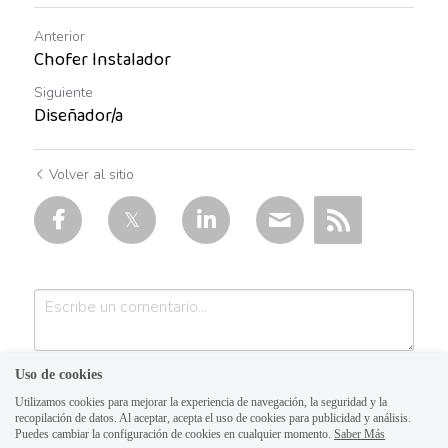
Auxiliar operativo de almacén
Anterior
Chofer Instalador
Avenida Aviación
Siguiente
Diseñador/a
Avenida Ignacio
Avenida Vallarta
Volver al sitio
Ayudante de labores varias
Ayudante de Mostrador
Ayudante de reparto
Ayudante general de almacén
Uso de cookies
Ayudante general de reparto
Utilizamos cookies para mejorar la experiencia de navegación, la seguridad y la
recopilación de datos. Al aceptar, acepta el uso de cookies para publicidad y análisis.
Puedes cambiar la configuración de cookies en cualquier momento.
Saber Más