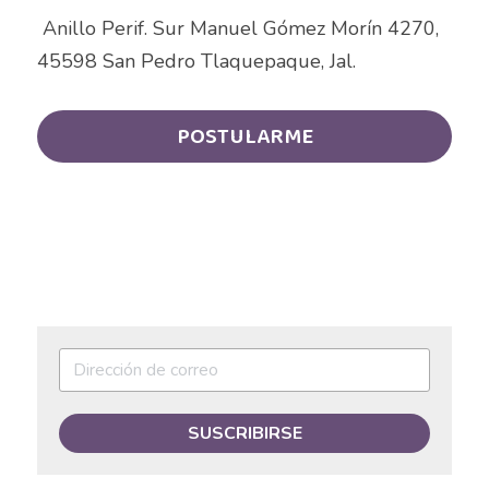
Auxiliar de Mantenimiento
 Anillo Perif. Sur Manuel Gómez Morín 4270, 
45598 San Pedro Tlaquepaque, Jal.
Auxiliar de prevención de pérdidas
Auxiliar de producción
POSTULARME
Auxiliar de Producción
Auxiliar de Técnico
Auxiliar de tienda
Auxiliar en diseño
Auxiliar en mantenimiento
Auxiliar en sistemas
SUSCRIBIRSE
Auxiliar general