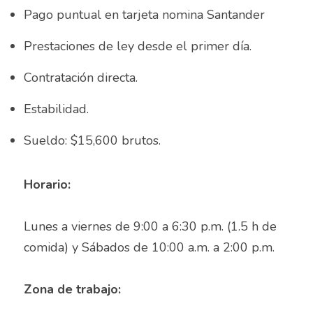
Auxiliar Contable
Pago puntual en tarjeta nomina Santander
Auxiliar de almacén
Prestaciones de ley desde el primer día.
Auxiliar de Almacén
Contratación directa.
Auxiliar de Caja General
Estabilidad.
Auxiliar de cajas
Sueldo: $15,600 brutos.	 
Auxiliar de instalación
Horario:
Auxiliar de Inventarios
Lunes a viernes de 9:00 a 6:30 p.m. (1.5 h de 
Auxiliar de Limpieza
comida) y Sábados de 10:00 a.m. a 2:00 p.m.
Auxiliar de Logística de Patio
Zona de trabajo:
Auxiliar de mantenimiento