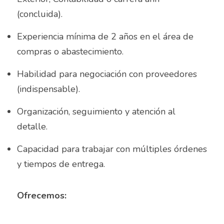
Asesor de ventas
(concluida).
Asesor de Ventas
Experiencia mínima de 2 años en el área de 
Asesor de Venta y Gerente de Sucursal
compras o abastecimiento.
Asesor digital
Habilidad para negociación con proveedores 
(indispensable).
Asesores Inmobiliarios
Organización, seguimiento y atención al 
ASESOR INMOBILIARIO
detalle.
Auditor
Capacidad para trabajar con múltiples órdenes 
Auditor de calidad
y tiempos de entrega.
Auxiliar administrativo
Ofrecemos:
AUXILIAR ADMINISTRATIVO CONTABLE