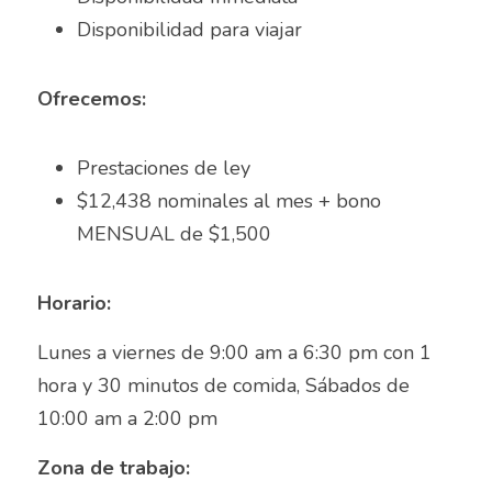
Auxiliar Contable
Disponibilidad para viajar
Auxiliar de almacén
Ofrecemos:
Auxiliar de Almacén
Auxiliar de Caja General
Prestaciones de ley	
$12,438 nominales al mes + bono 
Auxiliar de cajas
MENSUAL de $1,500
Auxiliar de instalación
Horario:
Auxiliar de Inventarios
Lunes a viernes de 9:00 am a 6:30 pm con 1 
Auxiliar de Limpieza
hora y 30 minutos de comida, Sábados de 
10:00 am a 2:00 pm
Auxiliar de Logística de Patio
Zona de trabajo:
Auxiliar de mantenimiento