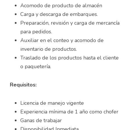
Asesor de ventas
Acomodo de producto de almacén 
Asesor de Ventas
Carga y descarga de embarques. 
Preparación, revisión y carga de mercancía 
Asesor de Venta y Gerente de Sucursal
para pedidos. 
Auxiliar en el conteo y acomodo de 
Asesor digital
inventario de productos. 
Asesores Inmobiliarios
Traslado de los productos hasta el cliente 
o paquetería. 
ASESOR INMOBILIARIO
Auditor
Requisitos:
Auditor de calidad
Licencia de manejo vigente
Auxiliar administrativo
Experiencia mínima de 1 año como chofer
Ganas de trabajar
AUXILIAR ADMINISTRATIVO CONTABLE
Disponibilidad Inmediata