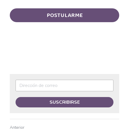
Auxiliar operativo de almacén
POSTULARME
Avenida Aviación
Avenida Ignacio
Avenida Vallarta
Ayudante de labores varias
Ayudante de Mostrador
Ayudante de reparto
SUSCRIBIRSE
Ayudante general de almacén
Ayudante general de reparto
Anterior