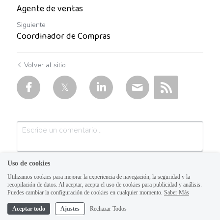
Ayudante general operativo
Agente de ventas
Bahía de Banderas
Siguiente
Coordinador de Compras
Barista
Volver al sitio
Bell Boy
Cajero
cajero múltiple
Calle Independencia
CAMARISTA
Uso de cookies
Utilizamos cookies para mejorar la experiencia de navegación, la seguridad y la
Centro Sur
recopilación de datos. Al aceptar, acepta el uso de cookies para publicidad y análisis.
Puedes cambiar la configuración de cookies en cualquier momento.
Saber Más
Chihuahua
Aceptar todo
Ajustes
Rechazar Todos
Enviar
Cancelar