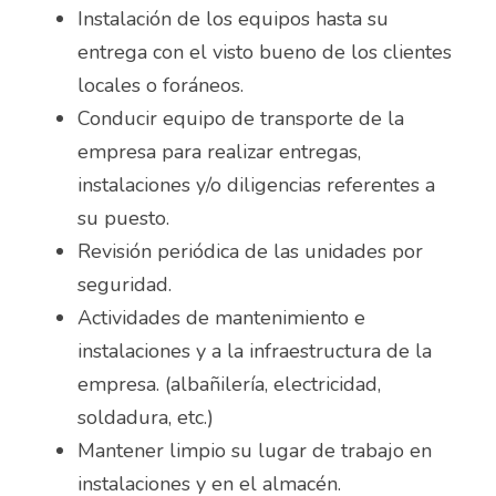
Instalación de los equipos hasta su 
Almacenista Cajero
entrega con el visto bueno de los clientes 
Publica tu vacante
locales o foráneos.
Almacenistas
Conducir equipo de transporte de la 
Analista de Inventarios
empresa para realizar entregas, 
instalaciones y/o diligencias referentes a 
Analista de precios unitarios
su puesto.
Asesor Bancario
Revisión periódica de las unidades por 
seguridad. 
Asesor comercial
Actividades de mantenimiento e 
Asesor Comercial
instalaciones y a la infraestructura de la 
empresa. (albañilería, electricidad, 
Asesor de credito
soldadura, etc.) 
asesor de ventas
Mantener limpio su lugar de trabajo en 
instalaciones y en el almacén. 