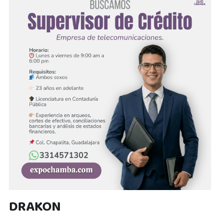
Supervisor en área de Seguridad Privada
Supervisores
Taquero
Technology Park
Técnico Carrocero y Electricista
Técnico de mantenimiento
Técnico de servicio
Técnico en Montacargas
técnico instalador
DRAKON