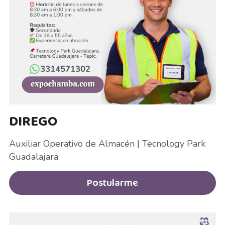
Queretaro
Recepcionista
Repartidor
Repartidor motociclista
San Isidro Mazatepec
DIREGO
San Juan de Ocotan
Auxiliar Operativo de Almacén | Tecnology Park 
Supervisora de Farmacias
Guadalajara
Supervisora para habitaciones
Postularme
supervisor de ventas
Supervisor de Ventas