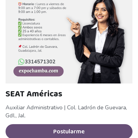
Vendedor Nocturno
ventas
Ventas Corporativas
Vigilante
Yucatán
Zapopan
SEAT Américas
Auxiliar Administrativo | Col. Ladrón de Guevara, 
Gdl., Jal.
Postularme