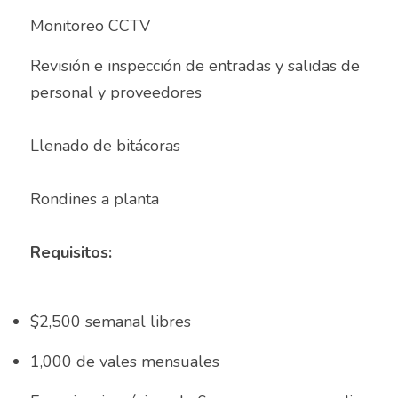
Monitoreo CCTV
Almacenista Cajero
Publica tu vacante
Revisión e inspección de entradas y salidas de 
Almacenistas
personal y proveedores
Analista de Inventarios
Llenado de bitácoras 
Analista de precios unitarios
Asesor Bancario
Rondines a planta
Asesor comercial
Requisitos:
Asesor Comercial
Asesor de credito
$2,500 semanal libres 
asesor de ventas
1,000 de vales mensuales