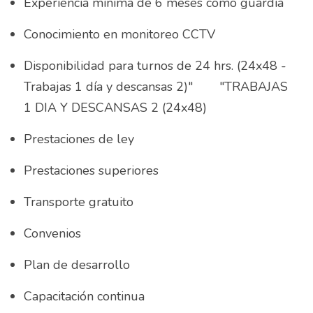
Asesor de ventas
Experiencia mínima de 6 meses como guardia
Asesor de Ventas
Conocimiento en monitoreo CCTV
Asesor de Venta y Gerente de Sucursal
Disponibilidad para turnos de 24 hrs. (24x48 - 
Trabajas 1 día y descansas 2)"	"TRABAJAS 
Asesor digital
1 DIA Y DESCANSAS 2 (24x48)
Asesores Inmobiliarios
Prestaciones de ley
ASESOR INMOBILIARIO
Prestaciones superiores
Auditor
Transporte gratuito
Auditor de calidad
Convenios
Auxiliar administrativo
Plan de desarrollo
AUXILIAR ADMINISTRATIVO CONTABLE
Capacitación continua