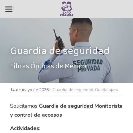
×
CATEGORÍAS DE LA TIENDA
Vacantes
Todas las Categorías
Bolsa de Trabajo
Todas las Categorías
Guardia de seguridad 
Administrativas
Ferias de empleo
Administrativo
Servicios
Fibras Ópticas de México
Agente Bilingüe Intermedio
Nosotros
Agente de seguros
·
Contacto
Quiénes somos
14 de mayo de 2026
Guardia de seguridad,
Guadalajara
Agente de ventas
Historia
Anuncios
Solicitamos
 Guardia de seguridad Monitorista 
y control de accesos
Agentes Bilingües
Resultados
Buscar
Actividades:
Almacen