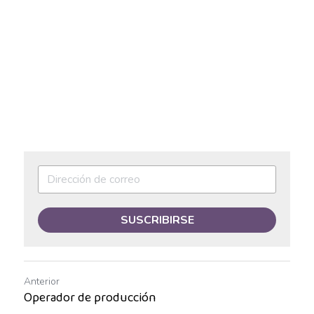
Auxiliar operativo de almacén
Avenida Aviación
Avenida Ignacio
Avenida Vallarta
Ayudante de labores varias
Ayudante de Mostrador
Ayudante de reparto
SUSCRIBIRSE
Ayudante general de almacén
Anterior
Ayudante general de reparto
Operador de producción