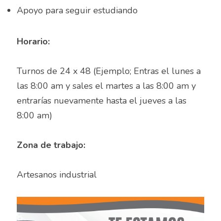
Auxiliar Contable
Apoyo para seguir estudiando
Auxiliar de almacén
Horario:
Auxiliar de Almacén
Turnos de 24 x 48 (Ejemplo; Entras el lunes a 
Auxiliar de Caja General
las 8:00 am y sales el martes a las 8:00 am y 
Auxiliar de cajas
entrarías nuevamente hasta el jueves a las 
8:00 am)	
Auxiliar de instalación
Auxiliar de Inventarios
Zona de trabajo:
Auxiliar de Limpieza
Artesanos industrial	
Auxiliar de Logística de Patio
Auxiliar de mantenimiento