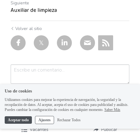
Ayudante general operativo
Siguiente
Auxiliar de limpieza
Bahía de Banderas
Volver al sitio
Barista
Bell Boy
Cajero
cajero múltiple
Calle Independencia
Uso de cookies
Utilizamos cookies para mejorar la experiencia de navegación, la seguridad y la
CAMARISTA
recopilación de datos. Al aceptar, acepta el uso de cookies para publicidad y análisis.
Puedes cambiar la configuración de cookies en cualquier momento.
Saber Más
Centro Sur
Aceptar todo
Ajustes
Rechazar Todos
Enviar
Cancelar
Chihuahua
Vacantes
Publicar