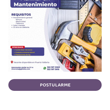
Almacenista Cajero
Publica tu vacante
Almacenistas
Analista de Inventarios
Analista de precios unitarios
Asesor Bancario
Asesor comercial
Asesor Comercial
POSTULARME
Asesor de credito
asesor de ventas