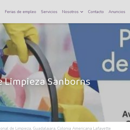
o
Ferias de empleo
Servicios
Nosotros
Contacto
Anuncios
e Limpieza Sanborns
onal de Limpieza,
Guadalajara,
Colonia Americana Lafayette