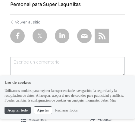
Personal para Super Lagunitas
Auxiliar Contable
Auxiliar de almacén
Volver al sitio
Auxiliar de Almacén
Auxiliar de Caja General
Auxiliar de cajas
Auxiliar de instalación
Uso de cookies
Auxiliar de Inventarios
Utilizamos cookies para mejorar la experiencia de navegación, la seguridad y la
recopilación de datos. Al aceptar, acepta el uso de cookies para publicidad y análisis.
Auxiliar de Limpieza
Puedes cambiar la configuración de cookies en cualquier momento.
Saber Más
Aceptar todo
Ajustes
Rechazar Todos
Auxiliar de Logística de Patio
Enviar
Cancelar
Vacantes
Publicar
Auxiliar de mantenimiento