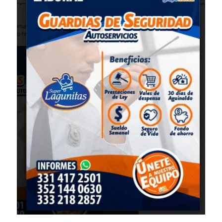
Almacenista Cajero
Publica tu vacante
Almacenistas
Analista de Inventarios
Analista de precios unitarios
Asesor Bancario
Asesor comercial
Asesor Comercial
Asesor de credito
asesor de ventas