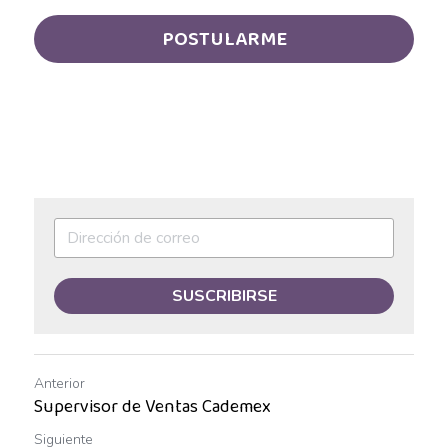
Asesor de ventas
POSTULARME
Asesor de Ventas
Asesor de Venta y Gerente de Sucursal
Asesor digital
Asesores Inmobiliarios
ASESOR INMOBILIARIO
Auditor
SUSCRIBIRSE
Auditor de calidad
Auxiliar administrativo
Anterior
Supervisor de Ventas Cademex
AUXILIAR ADMINISTRATIVO CONTABLE
Siguiente