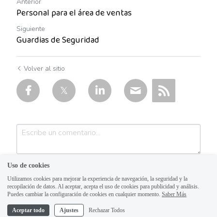
Anterior
Auxiliar Contable
Personal para el área de ventas
Auxiliar de almacén
Siguiente
Guardias de Seguridad
Auxiliar de Almacén
Volver al sitio
Auxiliar de Caja General
Auxiliar de cajas
Auxiliar de instalación
Auxiliar de Inventarios
Auxiliar de Limpieza
Uso de cookies
Utilizamos cookies para mejorar la experiencia de navegación, la seguridad y la
Auxiliar de Logística de Patio
recopilación de datos. Al aceptar, acepta el uso de cookies para publicidad y análisis.
Puedes cambiar la configuración de cookies en cualquier momento.
Saber Más
Auxiliar de mantenimiento
Aceptar todo
Ajustes
Rechazar Todos