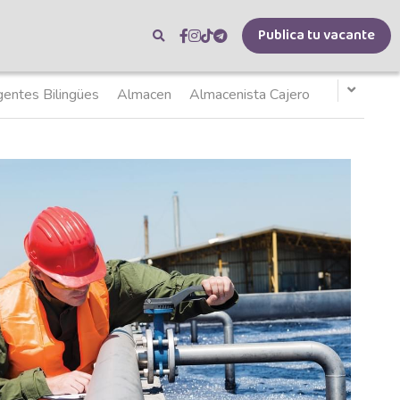
Publica tu vacante
as
Asesor de credito
Agente Bilingüe Intermedio