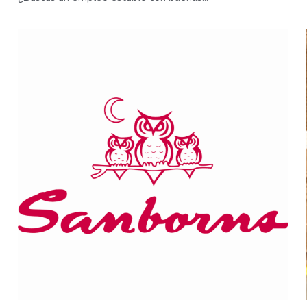
¡Trabaja con nosotros en Ormuz Soluciones Legales!
¿Buscas un empleo estable con buenas...