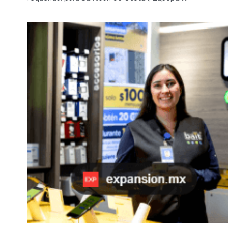
Urge Técnicos de servicio-Analistas ¡Sin experiencia
requerida! para San Juan de Ocotan, Zapopan...