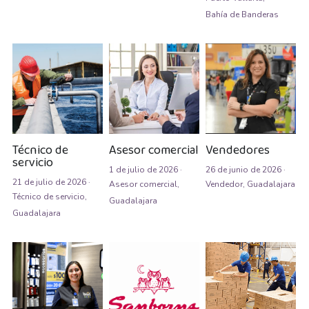
Bahía de Banderas
Almacenista Cajero
Publica tu vacante
Almacenistas
Analista de Inventarios
Analista de precios unitarios
Técnico de
Asesor comercial
Vendedores
Asesor Bancario
servicio
1 de julio de 2026
·
26 de junio de 2026
·
Asesor comercial
21 de julio de 2026
·
Asesor comercial,
Vendedor,
Guadalajara
Técnico de servicio,
Guadalajara
Asesor Comercial
Guadalajara
Asesor de credito
asesor de ventas