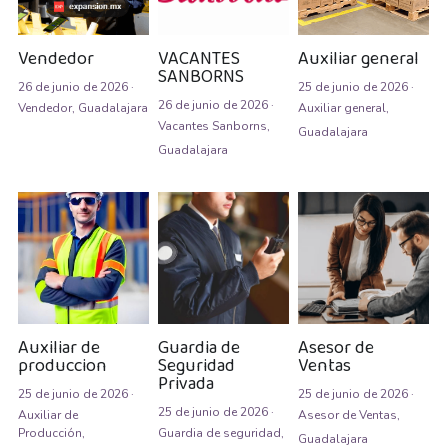
Asesor de ventas
Asesor de Ventas
Vendedor
VACANTES
Auxiliar general
SANBORNS
26 de junio de 2026
·
25 de junio de 2026
·
Asesor de Venta y Gerente de Sucursal
26 de junio de 2026
·
Vendedor,
Guadalajara
Auxiliar general,
Vacantes Sanborns,
Guadalajara
Asesor digital
Guadalajara
Asesores Inmobiliarios
ASESOR INMOBILIARIO
Auditor
Auditor de calidad
Auxiliar de
Guardia de
Asesor de
produccion
Seguridad
Ventas
Auxiliar administrativo
Privada
25 de junio de 2026
·
25 de junio de 2026
·
AUXILIAR ADMINISTRATIVO CONTABLE
25 de junio de 2026
·
Auxiliar de
Asesor de Ventas,
Producción,
Guardia de seguridad,
Guadalajara