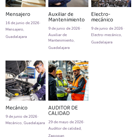
Auxiliar de Mantenimiento
Mensajero
Auxiliar de
Electro-
Mantenimiento
mecánico
Auxiliar de prevención de pérdidas
16 de junio de 2026
·
9 de junio de 2026
·
9 de junio de 2026
·
Mensajero,
Auxiliar de producción
Auxiliar de
Electro-mecánico,
Guadalajara
Mantenimiento,
Guadalajara
Guadalajara
Auxiliar de Producción
Auxiliar de Técnico
Auxiliar de tienda
Auxiliar en diseño
Auxiliar en mantenimiento
Mecánico
AUDITOR DE
CALIDAD
9 de junio de 2026
·
Auxiliar en sistemas
29 de mayo de 2026
·
Mecánico,
Guadalajara
Auditor de calidad,
Auxiliar general
Zapopan