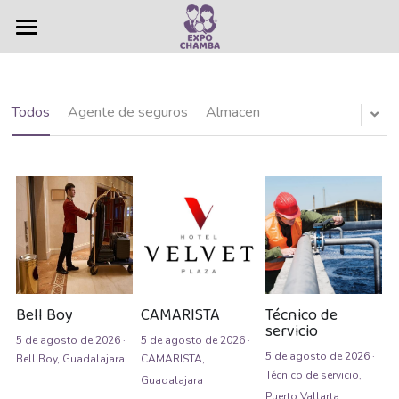
×
×
CATEGORÍAS DE LA TIENDA
CATEGORÍAS DE BLOG
Vacantes
Todas las Categorías
Guadalajara
Bolsa de Trabajo
Todas las Categorías
Todos
Agente de seguros
Almacen
Puerto Vallarta
Administrativas
Ferias de empleo
Administrativo
Servicios
Agente Bilingüe Intermedio
Nosotros
Agente de seguros
Contacto
Quiénes somos
Agente de ventas
Historia
Anuncios
Bell Boy
CAMARISTA
Técnico de
servicio
5 de agosto de 2026
·
5 de agosto de 2026
·
Agentes Bilingües
Resultados
Buscar
5 de agosto de 2026
·
Bell Boy,
Guadalajara
CAMARISTA,
Técnico de servicio,
Guadalajara
Almacen
Puerto Vallarta,