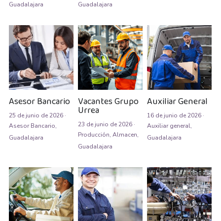
Guadalajara
Guadalajara
Auxiliar Contable
Auxiliar de almacén
Auxiliar de Almacén
Auxiliar de Caja General
Auxiliar de cajas
Asesor Bancario
Vacantes Grupo
Auxiliar General
Urrea
25 de junio de 2026
·
16 de junio de 2026
·
Auxiliar de instalación
23 de junio de 2026
·
Asesor Bancario,
Auxiliar general,
Producción,
Almacen,
Guadalajara
Guadalajara
Auxiliar de Inventarios
Guadalajara
Auxiliar de Limpieza
Auxiliar de Logística de Patio
Auxiliar de mantenimiento