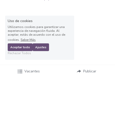
Auxiliar operativo de almacén
Avenida Aviación
Uso de cookies
Utilizamos cookies para garantizar una
experiencia de navegación fluida. Al
Avenida Ignacio
aceptar, estás de acuerdo con el uso de
cookies.
Saber Más
Avenida Vallarta
Aceptar todo
Ajustes
Rechazar Todos
Ayudante de labores varias
Ayudante de Mostrador
Vacantes
Publicar
Ayudante de reparto
Ayudante general de almacén
Ayudante general de reparto