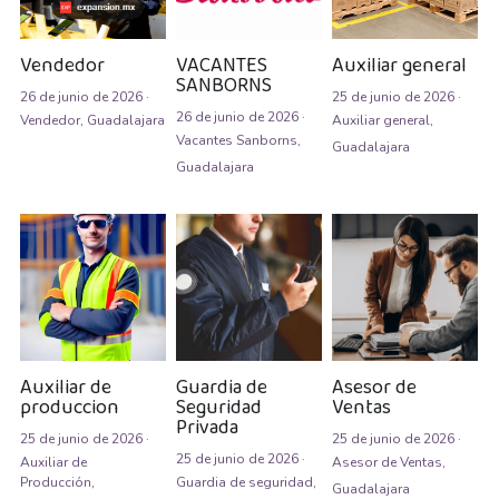
Asesor de ventas
Asesor de Ventas
Vendedor
VACANTES
Auxiliar general
SANBORNS
26 de junio de 2026
·
25 de junio de 2026
·
Asesor de Venta y Gerente de Sucursal
26 de junio de 2026
·
Vendedor,
Guadalajara
Auxiliar general,
Vacantes Sanborns,
Guadalajara
Asesor digital
Guadalajara
Asesores Inmobiliarios
ASESOR INMOBILIARIO
Auditor
Auditor de calidad
Auxiliar de
Guardia de
Asesor de
produccion
Seguridad
Ventas
Auxiliar administrativo
Privada
25 de junio de 2026
·
25 de junio de 2026
·
AUXILIAR ADMINISTRATIVO CONTABLE
25 de junio de 2026
·
Auxiliar de
Asesor de Ventas,
Producción,
Guardia de seguridad,
Guadalajara