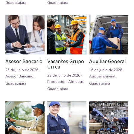
Guadalajara
Guadalajara
Auxiliar Contable
Auxiliar de almacén
Auxiliar de Almacén
Auxiliar de Caja General
Auxiliar de cajas
Asesor Bancario
Vacantes Grupo
Auxiliar General
Urrea
25 de junio de 2026
·
16 de junio de 2026
·
Auxiliar de instalación
23 de junio de 2026
·
Asesor Bancario,
Auxiliar general,
Producción,
Almacen,
Guadalajara
Guadalajara
Auxiliar de Inventarios
Guadalajara
Auxiliar de Limpieza
Auxiliar de Logística de Patio
Auxiliar de mantenimiento