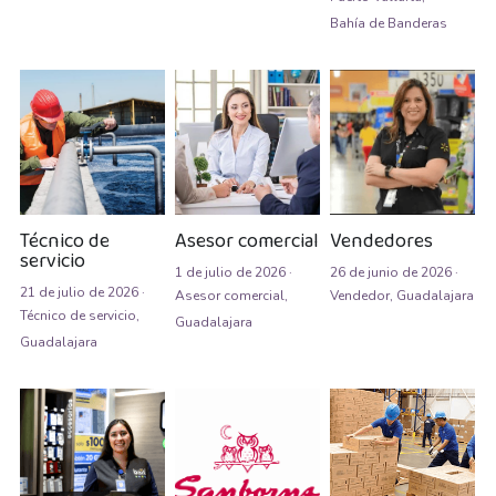
Bahía de Banderas
Almacenista Cajero
Publica tu vacante
Almacenistas
Analista de Inventarios
Analista de precios unitarios
Técnico de
Asesor comercial
Vendedores
Asesor Bancario
servicio
1 de julio de 2026
·
26 de junio de 2026
·
Asesor comercial
21 de julio de 2026
·
Asesor comercial,
Vendedor,
Guadalajara
Técnico de servicio,
Guadalajara
Asesor Comercial
Guadalajara
Asesor de credito
asesor de ventas