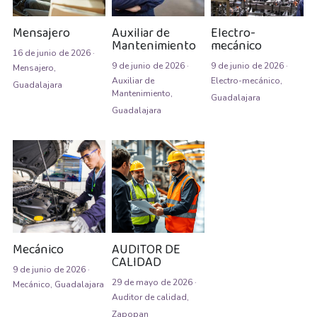
Auxiliar de Mantenimiento
Mensajero
Auxiliar de
Electro-
Mantenimiento
mecánico
Auxiliar de prevención de pérdidas
16 de junio de 2026
·
9 de junio de 2026
·
9 de junio de 2026
·
Mensajero,
Auxiliar de producción
Auxiliar de
Electro-mecánico,
Guadalajara
Mantenimiento,
Guadalajara
Guadalajara
Auxiliar de Producción
Auxiliar de Técnico
Auxiliar de tienda
Auxiliar en diseño
Auxiliar en mantenimiento
Mecánico
AUDITOR DE
CALIDAD
9 de junio de 2026
·
Auxiliar en sistemas
29 de mayo de 2026
·
Mecánico,
Guadalajara
Auditor de calidad,
Auxiliar general
Zapopan