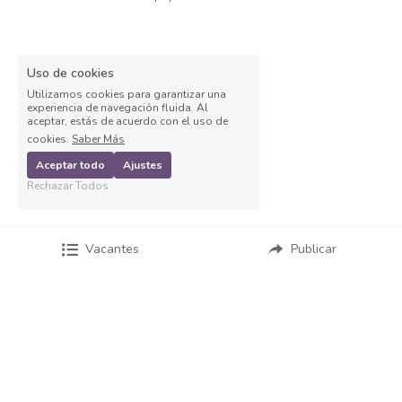
Auxiliar operativo de almacén
Avenida Aviación
Uso de cookies
Utilizamos cookies para garantizar una
experiencia de navegación fluida. Al
Avenida Ignacio
aceptar, estás de acuerdo con el uso de
cookies.
Saber Más
Avenida Vallarta
Aceptar todo
Ajustes
Rechazar Todos
Ayudante de labores varias
Ayudante de Mostrador
Vacantes
Publicar
Ayudante de reparto
Ayudante general de almacén
Ayudante general de reparto