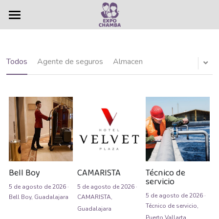
×
×
CATEGORÍAS DE LA TIENDA
CATEGORÍAS DE BLOG
Vacantes
Todas las Categorías
Guadalajara
Bolsa de Trabajo
Todas las Categorías
Todos
Agente de seguros
Almacen
Puerto Vallarta
Administrativas
Ferias de empleo
Administrativo
Servicios
Agente Bilingüe Intermedio
Nosotros
Agente de seguros
Contacto
Quiénes somos
Agente de ventas
Historia
Anuncios
Bell Boy
CAMARISTA
Técnico de
servicio
5 de agosto de 2026
·
5 de agosto de 2026
·
Agentes Bilingües
Resultados
Buscar
5 de agosto de 2026
·
Bell Boy,
Guadalajara
CAMARISTA,
Técnico de servicio,
Guadalajara
Almacen
Puerto Vallarta,