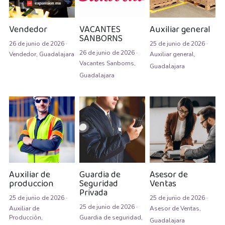
Asesor de ventas
Asesor de Ventas
Vendedor
VACANTES
Auxiliar general
SANBORNS
26 de junio de 2026
·
25 de junio de 2026
·
Asesor de Venta y Gerente de Sucursal
26 de junio de 2026
·
Vendedor,
Guadalajara
Auxiliar general,
Vacantes Sanborns,
Guadalajara
Asesor digital
Guadalajara
Asesores Inmobiliarios
ASESOR INMOBILIARIO
Auditor
Auditor de calidad
Auxiliar de
Guardia de
Asesor de
produccion
Seguridad
Ventas
Auxiliar administrativo
Privada
25 de junio de 2026
·
25 de junio de 2026
·
AUXILIAR ADMINISTRATIVO CONTABLE
25 de junio de 2026
·
Auxiliar de
Asesor de Ventas,
Producción,
Guardia de seguridad,
Guadalajara