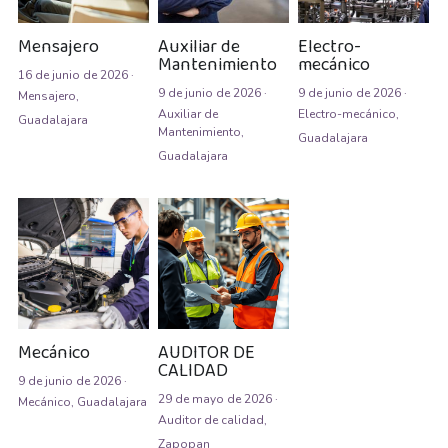
Auxiliar de Mantenimiento
Mensajero
Auxiliar de
Electro-
Mantenimiento
mecánico
Auxiliar de prevención de pérdidas
16 de junio de 2026
·
9 de junio de 2026
·
9 de junio de 2026
·
Mensajero,
Auxiliar de producción
Auxiliar de
Electro-mecánico,
Guadalajara
Mantenimiento,
Guadalajara
Guadalajara
Auxiliar de Producción
Auxiliar de Técnico
Auxiliar de tienda
Auxiliar en diseño
Auxiliar en mantenimiento
Mecánico
AUDITOR DE
CALIDAD
9 de junio de 2026
·
Auxiliar en sistemas
29 de mayo de 2026
·
Mecánico,
Guadalajara
Auditor de calidad,
Auxiliar general
Zapopan