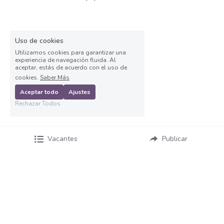
Auxiliar operativo de almacén
Avenida Aviación
Uso de cookies
Utilizamos cookies para garantizar una
experiencia de navegación fluida. Al
Avenida Ignacio
aceptar, estás de acuerdo con el uso de
cookies.
Saber Más
Avenida Vallarta
Aceptar todo
Ajustes
Rechazar Todos
Ayudante de labores varias
Ayudante de Mostrador
Vacantes
Publicar
Ayudante de reparto
Ayudante general de almacén
Ayudante general de reparto