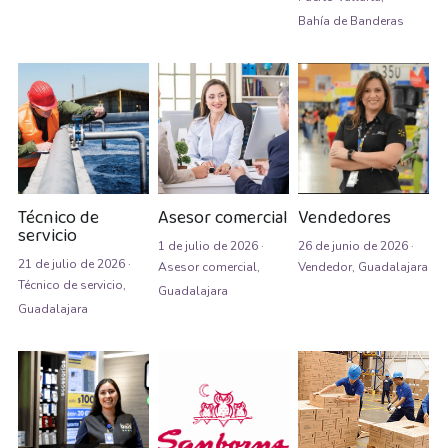
Bahía de Banderas
Almacenista Cajero
Publica tu vacante
Almacenistas
Analista de Inventarios
Analista de precios unitarios
Técnico de
Asesor comercial
Vendedores
Asesor Bancario
servicio
1 de julio de 2026
·
26 de junio de 2026
·
Asesor comercial
21 de julio de 2026
·
Asesor comercial,
Vendedor,
Guadalajara
Técnico de servicio,
Guadalajara
Asesor Comercial
Guadalajara
Asesor de credito
asesor de ventas