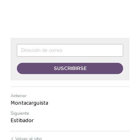
Auxiliar operativo de almacén
Avenida Aviación
Avenida Ignacio
Avenida Vallarta
SUSCRIBIRSE
Ayudante de labores varias
Ayudante de Mostrador
Anterior
Ayudante de reparto
Montacarguista
Ayudante general de almacén
Siguiente
Estibador
Ayudante general de reparto
Volver al sitio