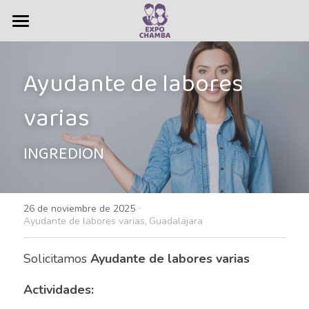
×
CATEGORÍAS DE LA TIENDA
Vacantes
Ayudante de labores 
Todas las Categorías
Bolsa de Trabajo
Todas las Categorías
varias
Administrativas
Ferias de empleo
Administrativo
Servicios
INGREDION
Agente Bilingüe Intermedio
Nosotros
Agente de seguros
·
Contacto
Quiénes somos
26 de noviembre de 2025
Ayudante de labores varias,
Guadalajara
Agente de ventas
Historia
Anuncios
Solicitamos 
Ayudante de labores varias
Agentes Bilingües
Resultados
Buscar
Actividades:
Almacen