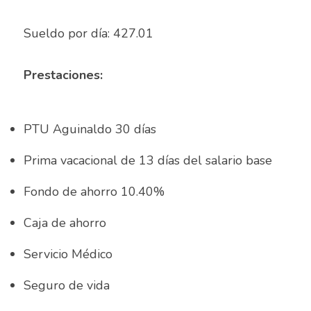
Auxiliar Contable
Sueldo por día: 427.01 
Auxiliar de almacén
Auxiliar de Almacén
Prestaciones:
Auxiliar de Caja General
PTU Aguinaldo 30 días
Auxiliar de cajas
Prima vacacional de 13 días del salario base
Auxiliar de instalación
Fondo de ahorro 10.40%
Auxiliar de Inventarios
Caja de ahorro
Auxiliar de Limpieza
Servicio Médico
Auxiliar de Logística de Patio
Seguro de vida
Auxiliar de mantenimiento