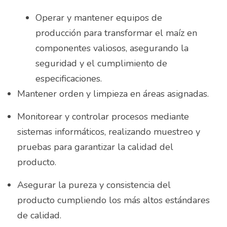
Operar y mantener equipos de 
Almacenista Cajero
Publica tu vacante
producción para transformar el maíz en 
Almacenistas
componentes valiosos, asegurando la 
seguridad y el cumplimiento de 
Analista de Inventarios
especificaciones.
Analista de precios unitarios
Mantener orden y limpieza en áreas asignadas.
Asesor Bancario
Monitorear y controlar procesos mediante 
sistemas informáticos, realizando muestreo y 
Asesor comercial
pruebas para garantizar la calidad del 
Asesor Comercial
producto.
Asesor de credito
Asegurar la pureza y consistencia del 
producto cumpliendo los más altos estándares 
asesor de ventas
de calidad.