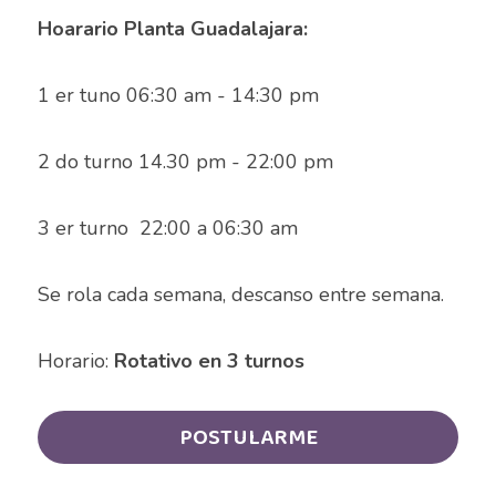
Auxiliar de Mantenimiento
Hoarario Planta Guadalajara:
Auxiliar de prevención de pérdidas
1 er tuno 06:30 am - 14:30 pm  
Auxiliar de producción
2 do turno 14.30 pm - 22:00 pm  
Auxiliar de Producción
3 er turno  22:00 a 06:30 am
Auxiliar de Técnico
Auxiliar de tienda
Se rola cada semana, descanso entre semana.
Auxiliar en diseño
Horario:
 Rotativo en 3 turnos 
Auxiliar en mantenimiento
POSTULARME
Auxiliar en sistemas
Auxiliar general