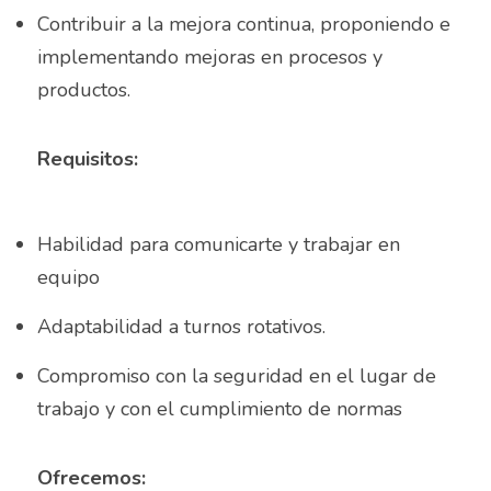
Asesor de ventas
Contribuir a la mejora continua, proponiendo e 
Asesor de Ventas
implementando mejoras en procesos y 
productos.
Asesor de Venta y Gerente de Sucursal
Asesor digital
Requisitos:
Asesores Inmobiliarios
Habilidad para comunicarte y trabajar en 
ASESOR INMOBILIARIO
equipo
Auditor
Adaptabilidad a turnos rotativos.
Auditor de calidad
Compromiso con la seguridad en el lugar de 
Auxiliar administrativo
trabajo y con el cumplimiento de normas
AUXILIAR ADMINISTRATIVO CONTABLE
Ofrecemos: