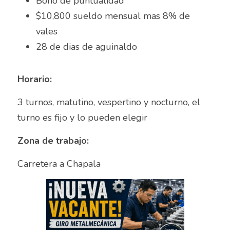
Asesor de ventas
Bono de puntualidad	
$10,800 sueldo mensual mas 8% de 
Asesor de Ventas
vales
28 de dias de aguinaldo 	
Asesor de Venta y Gerente de Sucursal
Asesor digital
Horario:
Asesores Inmobiliarios
3 turnos, matutino, vespertino y nocturno, el 
turno es fijo y lo pueden elegir	
ASESOR INMOBILIARIO
Zona de trabajo:
Auditor
Carretera a Chapala	
Auditor de calidad
Auxiliar administrativo
AUXILIAR ADMINISTRATIVO CONTABLE