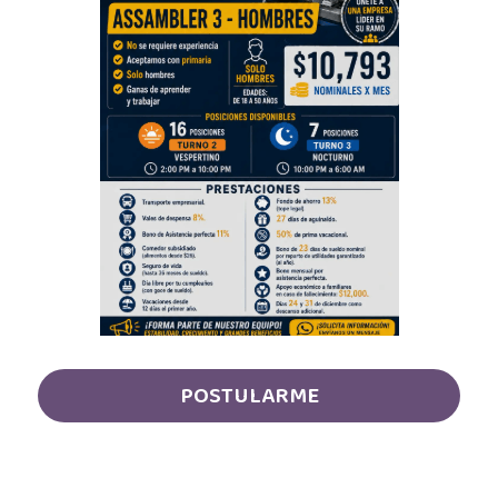
Auxiliar Contable
Auxiliar de almacén
Auxiliar de Almacén
Auxiliar de Caja General
Auxiliar de cajas
Auxiliar de instalación
Auxiliar de Inventarios
Auxiliar de Limpieza
POSTULARME
Auxiliar de Logística de Patio
Auxiliar de mantenimiento