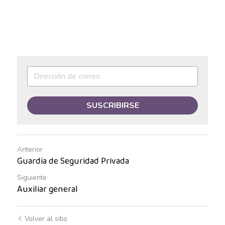
Auxiliar de Mantenimiento
Auxiliar de prevención de pérdidas
Auxiliar de producción
Auxiliar de Producción
Auxiliar de Técnico
SUSCRIBIRSE
Auxiliar de tienda
Anterior
Auxiliar en diseño
Guardia de Seguridad Privada
Auxiliar en mantenimiento
Siguiente
Auxiliar general
Auxiliar en sistemas
Volver al sitio
Auxiliar general