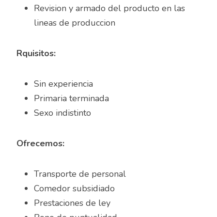
Revision y armado del producto en las 
Almacenista Cajero
lineas de produccion	
Publica tu vacante
Almacenistas
Rquisitos:
Analista de Inventarios
Sin experiencia
Analista de precios unitarios
Primaria terminada
Asesor Bancario
Sexo indistinto	
Asesor comercial
Ofrecemos:
Asesor Comercial
Asesor de credito
Transporte de personal
Comedor subsidiado
asesor de ventas
Prestaciones de ley