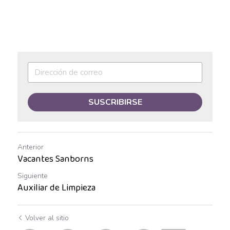
Asesor de ventas
Asesor de Ventas
Asesor de Venta y Gerente de Sucursal
Asesor digital
Asesores Inmobiliarios
SUSCRIBIRSE
ASESOR INMOBILIARIO
Auditor
Anterior
Vacantes Sanborns
Auditor de calidad
Siguiente
Auxiliar de Limpieza
Auxiliar administrativo
AUXILIAR ADMINISTRATIVO CONTABLE
Volver al sitio