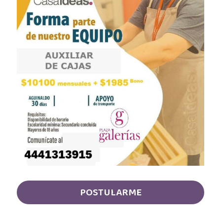
Almacenista Cajero
Publica tu vacante
Almacenistas
Analista de Inventarios
Analista de precios unitarios
Asesor Bancario
Asesor comercial
Asesor Comercial
Asesor de credito
POSTULARME
asesor de ventas