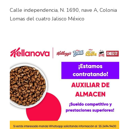
Calle independencia, N. 1690, nave A, Colonia 
Auxiliar operativo de almacén
Lomas del cuatro Jalisco México
Avenida Aviación
Avenida Ignacio
Avenida Vallarta
Ayudante de labores varias
Ayudante de Mostrador
Ayudante de reparto
Ayudante general de almacén
Ayudante general de reparto