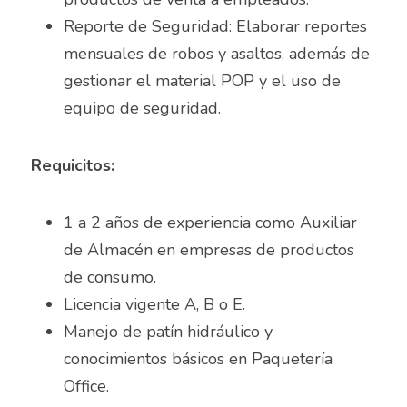
Asesor de ventas
Reporte de Seguridad: Elaborar reportes 
Asesor de Ventas
mensuales de robos y asaltos, además de 
gestionar el material POP y el uso de 
Asesor de Venta y Gerente de Sucursal
equipo de seguridad.
Asesor digital
Requicitos:
Asesores Inmobiliarios
ASESOR INMOBILIARIO
1 a 2 años de experiencia como Auxiliar 
de Almacén en empresas de productos 
Auditor
de consumo.
Auditor de calidad
Licencia vigente A, B o E.
Manejo de patín hidráulico y 
Auxiliar administrativo
conocimientos básicos en Paquetería 
AUXILIAR ADMINISTRATIVO CONTABLE
Office.