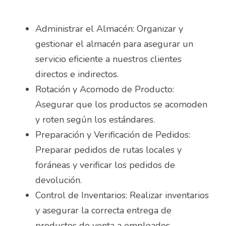
Almacenista Cajero
Publica tu vacante
Administrar el Almacén: Organizar y 
Almacenistas
gestionar el almacén para asegurar un 
servicio eficiente a nuestros clientes 
Analista de Inventarios
directos e indirectos.
Analista de precios unitarios
Rotación y Acomodo de Producto: 
Asegurar que los productos se acomoden 
Asesor Bancario
y roten según los estándares.
Asesor comercial
Preparación y Verificación de Pedidos: 
Preparar pedidos de rutas locales y 
Asesor Comercial
foráneas y verificar los pedidos de 
devolución.
Asesor de credito
Control de Inventarios: Realizar inventarios 
asesor de ventas
y asegurar la correcta entrega de 
productos de venta a empleados.