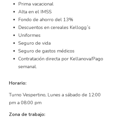
Prima vacacional
Auxiliar de Mantenimiento
Alta en el IMSS
Auxiliar de prevención de pérdidas
Fondo de ahorro del 13%
Descuentos en cereales Kellogg´s
Auxiliar de producción
Uniformes
Auxiliar de Producción
Seguro de vida
Seguro de gastos médicos
Auxiliar de Técnico
Contratación directa por Kellanova/Pago 
semanal.
Auxiliar de tienda
Auxiliar en diseño
Horario: 
Auxiliar en mantenimiento
Turno Vespertino, Lunes a sábado de 12:00 
pm a 08:00 pm
Auxiliar en sistemas
Zona de trabajo:
Auxiliar general