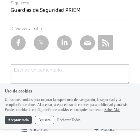
Siguiente
Chofer
Guardias de Seguridad PRIEM
Chofer instalador
Volver al sitio
Chofer Repartidor de Alimentos
Chofer Vendedor
Cocinera
Colima
Colonia Americana Lafayette
Uso de cookies
Utilizamos cookies para mejorar la experiencia de navegación, la seguridad y la
Colonia Camichines Vallarta
recopilación de datos. Al aceptar, acepta el uso de cookies para publicidad y análisis.
Puedes cambiar la configuración de cookies en cualquier momento.
Saber Más
Colonia Campo Polo
Aceptar todo
Ajustes
Rechazar Todos
Enviar
Cancelar
Vacantes
Publicar
Colonia la Estancia