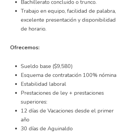
Bachillerato concluido o trunco.
Auxiliar Contable
Trabajo en equipo, facilidad de palabra, 
Auxiliar de almacén
excelente presentación y disponibilidad 
de horario.
Auxiliar de Almacén
Auxiliar de Caja General
Ofrecemos: 
Auxiliar de cajas
Sueldo base ($9,580)
Auxiliar de instalación
Esquema de contratación 100% nómina
Estabilidad laboral
Auxiliar de Inventarios
Prestaciones de ley + prestaciones 
Auxiliar de Limpieza
superiores:
12 días de Vacaciones desde el primer 
Auxiliar de Logística de Patio
año
Auxiliar de mantenimiento
30 días de Aguinaldo