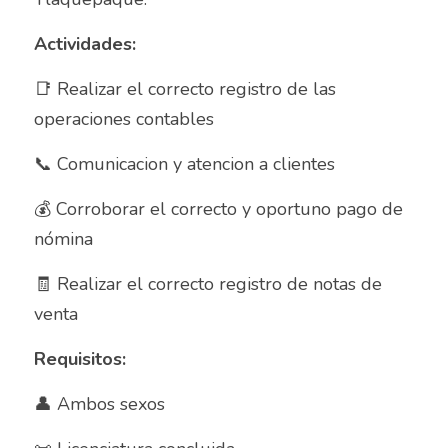
Almacenista Cajero
Actividades:
Publica tu vacante
Almacenistas
📑 Realizar el correcto registro de las 
operaciones contables
Analista de Inventarios
📞 Comunicacion y atencion a clientes
Analista de precios unitarios
💰 Corroborar el correcto y oportuno pago de 
Asesor Bancario
nómina
Asesor comercial
🧾 Realizar el correcto registro de notas de 
Asesor Comercial
venta
Asesor de credito
Requisitos:
asesor de ventas
👤 Ambos sexos