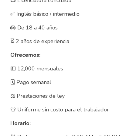
📜 Licenciatura concluida 
Asesor de ventas
✅ Inglés básico / intermedio 
Asesor de Ventas
🎂 De 18 a 40 años
Asesor de Venta y Gerente de Sucursal
⏳ 2 años de experiencia
Asesor digital
Ofrecemos:
Asesores Inmobiliarios
💵 12,000 mensuales 
ASESOR INMOBILIARIO
🗓️ Pago semanal
Auditor
⚖️ Prestaciones de ley
Auditor de calidad
👕 Uniforme sin costo para el trabajador
Auxiliar administrativo
Horario:
AUXILIAR ADMINISTRATIVO CONTABLE