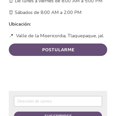
⏰ De lunes a viernes de 8:00 AM a 5:00 PM
Auxiliar Contable
⏰ Sábados de 8:00 AM a 2:00 PM
Auxiliar de almacén
Ubicación:
Auxiliar de Almacén
📍  Valle de la Misericordia, Tlaquepaque, jal.
Auxiliar de Caja General
POSTULARME
Auxiliar de cajas
Auxiliar de instalación
Auxiliar de Inventarios
Auxiliar de Limpieza
Auxiliar de Logística de Patio
Auxiliar de mantenimiento