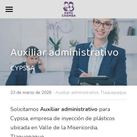
×
CATEGORÍAS DE LA TIENDA
Vacantes
Todas las Categorías
Bolsa de Trabajo
Todas las Categorías
Auxiliar administrativo
Administrativas
Ferias de empleo
Administrativo
Servicios
CYPSSA 
Agente Bilingüe Intermedio
Nosotros
Agente de seguros
·
Contacto
Quiénes somos
23 de marzo de 2026
Auxiliar administrativo,
Tlaquepaque
Agente de ventas
Historia
Anuncios
Solicitamos
 Auxiliar administrativo
 para 
Cypssa, empresa de inyección de plásticos 
Agentes Bilingües
Resultados
Buscar
ubicada en Valle de la Misericordia, 
Almacen
Tlaquepaque.