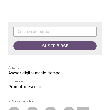
Auxiliar de Mantenimiento
Auxiliar de prevención de pérdidas
Auxiliar de producción
Auxiliar de Producción
SUSCRIBIRSE
Auxiliar de Técnico
Auxiliar de tienda
Anterior
Asesor digital medio tiempo
Auxiliar en diseño
Siguiente
Auxiliar en mantenimiento
Promotor escolar
Auxiliar en sistemas
Volver al sitio
Auxiliar general