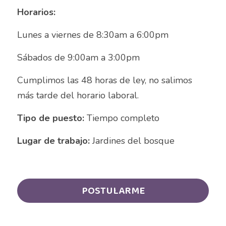
Auxiliar Contable
Horarios:
Auxiliar de almacén
Lunes a viernes de 8:30am a 6:00pm
Auxiliar de Almacén
Sábados de 9:00am a 3:00pm 
Auxiliar de Caja General
Cumplimos las 48 horas de ley, no salimos 
más tarde del horario laboral.
Auxiliar de cajas
Tipo de puesto:
 Tiempo completo
Auxiliar de instalación
Lugar de trabajo:
 Jardines del bosque
Auxiliar de Inventarios
Auxiliar de Limpieza
POSTULARME
Auxiliar de Logística de Patio
Auxiliar de mantenimiento