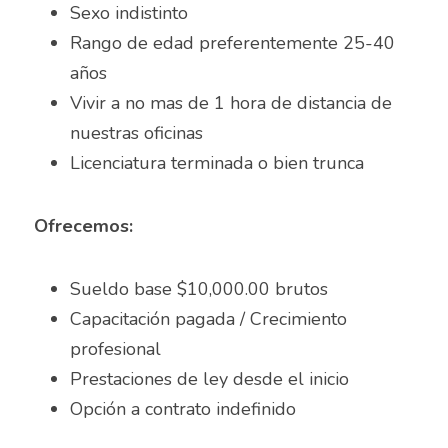
Asesor de ventas
Sexo indistinto
Rango de edad preferentemente 25-40 
Asesor de Ventas
años
Asesor de Venta y Gerente de Sucursal
Vivir a no mas de 1 hora de distancia de 
nuestras oficinas
Asesor digital
Licenciatura terminada o bien trunca
Asesores Inmobiliarios
Ofrecemos:
ASESOR INMOBILIARIO
Auditor
Sueldo base $10,000.00 brutos
Capacitación pagada / Crecimiento 
Auditor de calidad
profesional
Auxiliar administrativo
Prestaciones de ley desde el inicio
Opción a contrato indefinido
AUXILIAR ADMINISTRATIVO CONTABLE