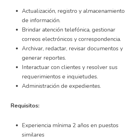
Actualización, registro y almacenamiento 
Almacenista Cajero
Publica tu vacante
de información.
Almacenistas
Brindar atención telefónica, gestionar 
correos electrónicos y correspondencia.
Analista de Inventarios
Archivar, redactar, revisar documentos y 
Analista de precios unitarios
generar reportes.
Interactuar con clientes y resolver sus 
Asesor Bancario
requerimientos e inquietudes.
Asesor comercial
Administración de expedientes.
Asesor Comercial
Requisitos:
Asesor de credito
Experiencia mínima 2 años en puestos 
asesor de ventas
similares