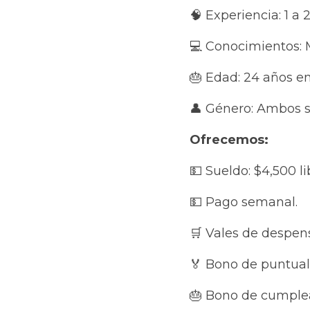
🧠 Experiencia: 1 a 2
💻 Conocimientos: Ma
🎂 Edad: 24 años en 
👤 Género: Ambos se
Ofrecemos:
💵 Sueldo: $4,500 li
💵 Pago semanal.
🛒 Vales de despens
🏅 Bono de puntualid
🎂 Bono de cumpleañ