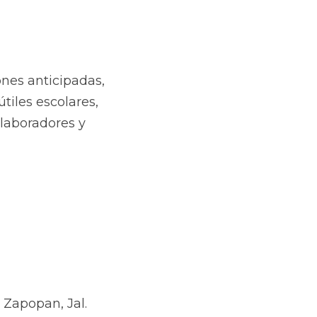
cipadas, caja de 
 cnvenio con 
res.
n, Jal.