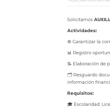
Solicitamos 
AUXILIA
Actividades:
⚙️ Garantizar la corre
📊 Registro oportuno 
📝 Elaboración de póli
🗂️ Resguardo documen
financiera y el cumpli
Requisitos:
🎓 Escolaridad: Licen