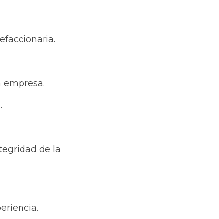
naria.
a.
 de la información 
.