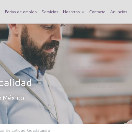
o
Ferias de empleo
Servicios
Nosotros
Contacto
Anuncios
Auditor de calidad	
e México
tor de calidad,
Guadalajara