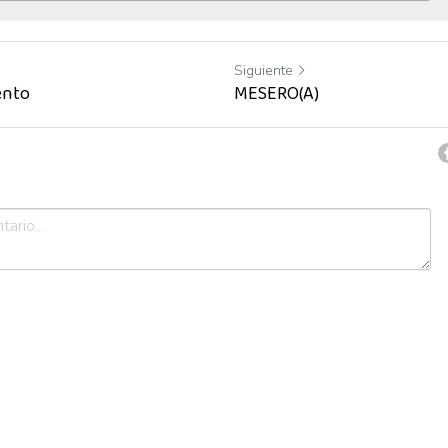
Siguiente
ento
MESERO(A)
celar