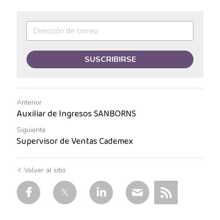
Asesor de ventas
Asesor de Ventas
Asesor de Venta y Gerente de Sucursal
SUSCRIBIRSE
Asesor digital
Asesores Inmobiliarios
Anterior
Auxiliar de Ingresos SANBORNS
ASESOR INMOBILIARIO
Siguiente
Auditor
Supervisor de Ventas Cademex
Auditor de calidad
Volver al sitio
Auxiliar administrativo
AUXILIAR ADMINISTRATIVO CONTABLE