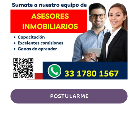
Almacenista Cajero
Publica tu vacante
Almacenistas
Analista de Inventarios
Analista de precios unitarios
Asesor Bancario
Asesor comercial
POSTULARME
Asesor Comercial
Asesor de credito
asesor de ventas