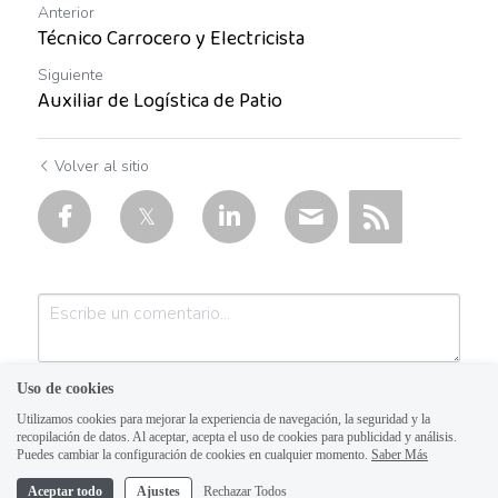
Auxiliar Contable
Anterior
Técnico Carrocero y Electricista
Auxiliar de almacén
Siguiente
Auxiliar de Logística de Patio
Auxiliar de Almacén
Auxiliar de Caja General
Volver al sitio
Auxiliar de cajas
Auxiliar de instalación
Auxiliar de Inventarios
Auxiliar de Limpieza
Uso de cookies
Auxiliar de Logística de Patio
Utilizamos cookies para mejorar la experiencia de navegación, la seguridad y la
recopilación de datos. Al aceptar, acepta el uso de cookies para publicidad y análisis.
Puedes cambiar la configuración de cookies en cualquier momento.
Saber Más
Auxiliar de mantenimiento
Aceptar todo
Ajustes
Rechazar Todos