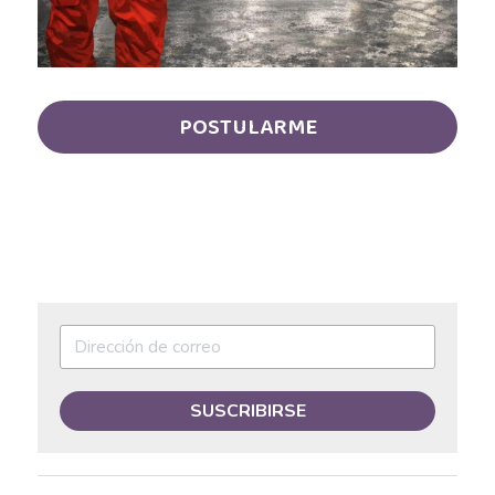
Asesor de ventas
Asesor de Ventas
Asesor de Venta y Gerente de Sucursal
POSTULARME
Asesor digital
Asesores Inmobiliarios
ASESOR INMOBILIARIO
Auditor
Auditor de calidad
Auxiliar administrativo
SUSCRIBIRSE
AUXILIAR ADMINISTRATIVO CONTABLE