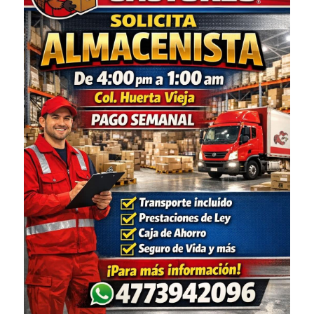
Almacenista Cajero
Publica tu vacante
Almacenistas
Analista de Inventarios
Analista de precios unitarios
Asesor Bancario
Asesor comercial
Asesor Comercial
Asesor de credito
asesor de ventas